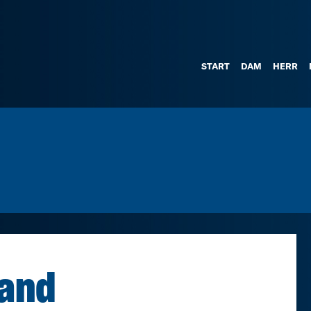
START
DAM
HERR
land