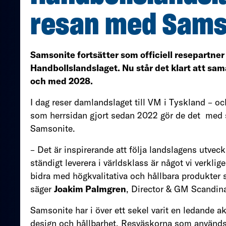
resan med Sams
Samsonite fortsätter som officiell resepartne
Handbollslandslaget. Nu står det klart att sama
och med 2028.
I dag reser damlandslaget till VM i Tyskland – 
som herrsidan gjort sedan 2022 gör de det med 
Samsonite.
– Det är inspirerande att följa landslagens utveck
ständigt leverera i världsklass är något vi verklige
bidra med högkvalitativa och hållbara produkter
säger
Joakim Palmgren
, Director & GM Scandin
Samsonite har i över ett sekel varit en ledande
design och hållbarhet. Resväskorna som används