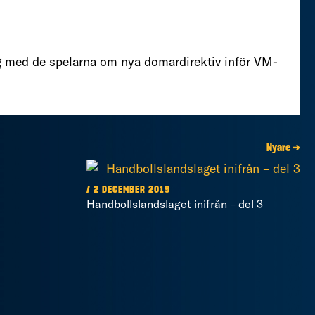
 med de spelarna om nya domardirektiv inför VM-
Nyare →
/ 2 DECEMBER 2019
Handbollslandslaget inifrån – del 3