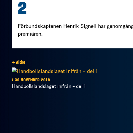
2
Förbundskaptenen Henrik Signell har genomgång
premiären.
← Äldre
/ 30 NOVEMBER 2019
Handbollslandslaget inifrån – del 1