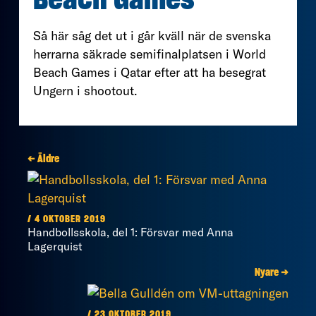
Beach Games
Så här såg det ut i går kväll när de svenska
herrarna säkrade semifinalplatsen i World
Beach Games i Qatar efter att ha besegrat
Ungern i shootout.
← Äldre
/ 4 OKTOBER 2019
Handbollsskola, del 1: Försvar med Anna
Lagerquist
Nyare →
/ 23 OKTOBER 2019