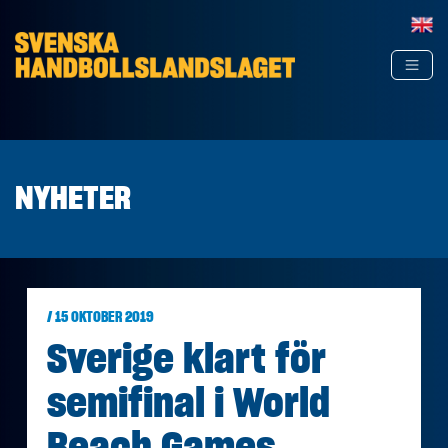
Hoppa till innehåll
NYHETER
/ 15 OKTOBER 2019
Sverige klart för
semifinal i World