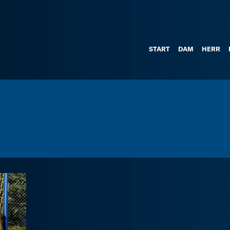
START
DAM
HERR