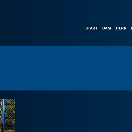
START
DAM
HERR