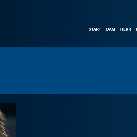
START
DAM
HERR