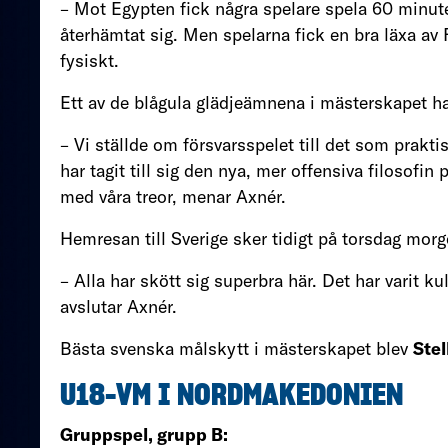
– Mot Egypten fick några spelare spela 60 minuter
återhämtat sig. Men spelarna fick en bra läxa av 
fysiskt.
Ett av de blågula glädjeämnena i mästerskapet har
– Vi ställde om försvarsspelet till det som prakt
har tagit till sig den nya, mer offensiva filosofin
med våra treor, menar Axnér.
Hemresan till Sverige sker tidigt på torsdag morg
– Alla har skött sig superbra här. Det har varit k
avslutar Axnér.
Bästa svenska målskytt i mästerskapet blev
Stel
U18-VM I NORDMAKEDONIEN
Gruppspel, grupp B: