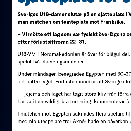
Sveriges U18-damer slutar på en sjätteplats 
man matchen om femteplats mot Frankrike.
– Vi mötte ett lag som var fysiskt överlägsn
efter förlustsiffrorna 22–31.
U18-VM i Nordmakedonien är över för blågul del. 
spelat två placeringsmatcher.
Under måndagen besegrades Egypten med 30–27. 
det bättre laget. Förlusten innebär att Sverige sl
– Tjejerna och laget har tagit stora kliv från förr
har varit en väldigt bra turnering, kommenterar 
I matchen mot Egypten saknades flera spelare till
med nio utespelare tror Axnér hade en påverkan