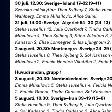
30 juli, 12.30: Sverige–Island 17–22 (9–11)
Svenska målskyttar: Thea Kylberg 7, Stella Husel
Wahlberg, Emma Mihailovic, Alice Salmi.
31 juli, 14.00: Sverige–Algeriet 54–30 (24–13)
Stella Huselius 12, Julia Qvarfordt 7, Tindra Ca
Mihailovic 4, Thea Kylberg 3, Stina Wiksfors 3, 
Karlsson 2, Elise Lönnegren 2, Isa Ljungholm 2.
2 augusti, 20.30: Montenegro–Sverige 24–29 
Stella Huselius 8, Thea Kylberg 5, Sol Karlsson 
Mihailovic 2, Felicia Norsten Vikström 2, Freja
Huvudrundan, grupp 1
3 augusti, 20.30: Nordmakedonien–Sverige 20
Emma Mihailovic 5, Stella Huselius 4, Felicia N
2, Felicia Granat, Tindra Carlsson, Sol Karlsson
5 augusti, 18.30: Sverige–Iran 39–19 (15–8)
Stella Huselius 9, Thea Kylberg 8, Julia Qvarfo
4, Sol Karlsson 2, Tindra Carlsson 2, Alice Salm