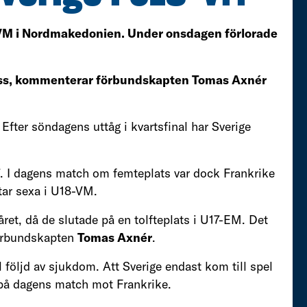
i VM i Nordmakedonien. Under onsdagen förlorade
a oss, kommenterar förbundskapten Tomas Axnér
Efter söndagens uttåg i kvartsfinal har Sverige
I dagens match om femteplats var dock Frankrike
utar sexa i U18-VM.
a året, då de slutade på en tolfteplats i U17-EM. Det
förbundskapten
Tomas Axnér
.
 följd av sjukdom. Att Sverige endast kom till spel
 på dagens match mot Frankrike.