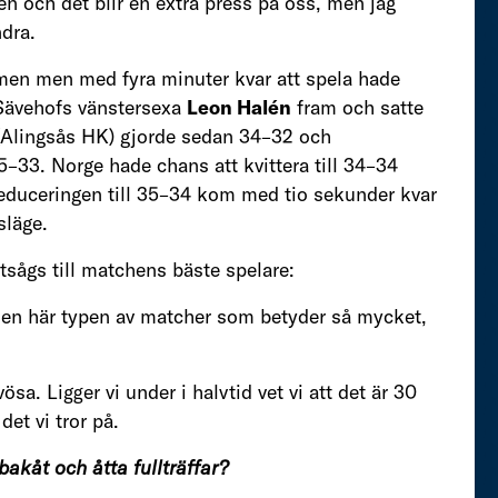
en och det blir en extra press på oss, men jag
ndra.
men men med fyra minuter kvar att spela hade
 Sävehofs vänstersexa
Leon Halén
fram och satte
Alingsås HK) gjorde sedan 34–32 och
–33. Norge hade chans att kvittera till 34–34
reduceringen till 35–34 kom med tio sekunder kvar
släge.
utsågs till matchens bäste spelare:
la den här typen av matcher som betyder så mycket,
vösa. Ligger vi under i halvtid vet vi att det är 30
det vi tror på.
akåt och åtta fullträffar?