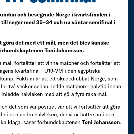
l undan och besegrade Norge i kvartsfinalen i
ill seger med 35–34 och nu väntar semifinal i
att göra det med ett mål, men det blev kanske
 förbundskaptenen Toni Johansson.
mål, fortsätter att vinna matcher och fortsätter att
agens kvartsfinal i U19-VM i den egyptiska
l kamp. Faktum är att ett skadedrabbat Norge, som
för två veckor sedan, ledde matchen i halvtid innan
 inledde halvleken med att göra fyra raka mål.
men det som var positivt var att vi fortsätter att göra
le i den andra halvleken, där vi är bättre än i den
n ska klaga, säger förbundskaptenen
Toni Johansson
.