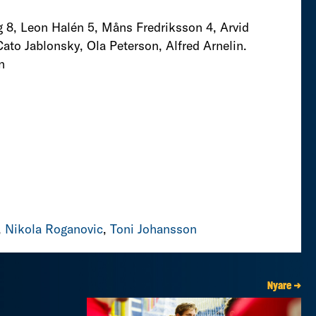
 8, Leon Halén 5, Måns Fredriksson 4, Arvid
ato Jablonsky, Ola Peterson, Alfred Arnelin.
n
,
Nikola Roganovic
,
Toni Johansson
Nyare →