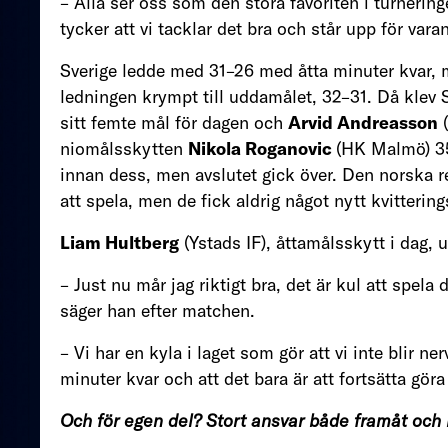
– Alla ser oss som den stora favoriten i turnering
tycker att vi tacklar det bra och står upp för vara
Sverige ledde med 31–26 med åtta minuter kvar, 
ledningen krympt till uddamålet, 32–31. Då klev
sitt femte mål för dagen och
Arvid Andreasson
(
niomålsskytten
Nikola Roganovic
(HK Malmö) 35
innan dess, men avslutet gick över. Den norska 
att spela, men de fick aldrig något nytt kvittering
Liam Hultberg
(Ystads IF), åttamålsskytt i dag, 
– Just nu mår jag riktigt bra, det är kul att spe
säger han efter matchen.
– Vi har en kyla i laget som gör att vi inte blir ner
minuter kvar och att det bara är att fortsätta göra 
Och för egen del? Stort ansvar både framåt och b