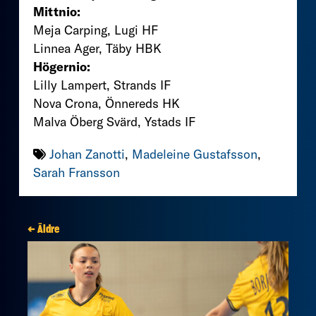
Mittnio:
Meja Carping, Lugi HF
Linnea Ager, Täby HBK
Högernio:
Lilly Lampert, Strands IF
Nova Crona, Önnereds HK
Malva Öberg Svärd, Ystads IF
Johan Zanotti
,
Madeleine Gustafsson
,
Sarah Fransson
← Äldre