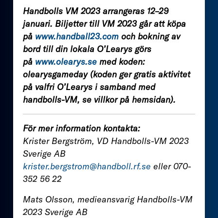
Handbolls VM 2023 arrangeras 12–29
januari.
Biljetter till VM 2023 går att köpa
på
www.handball23.com
och bokning av
bord till din lokala O’Learys görs
på
www.olearys.se
med koden:
olearysgameday (koden ger gratis aktivitet
på valfri O’Learys i samband med
handbolls-VM, se villkor på hemsidan).
För mer information kontakta:
Krister Bergström, VD Handbolls-VM 2023
Sverige AB
krister.bergstrom@handboll.rf.se
eller 070-
352 56 22
Mats Olsson, medieansvarig Handbolls-VM
2023 Sverige AB