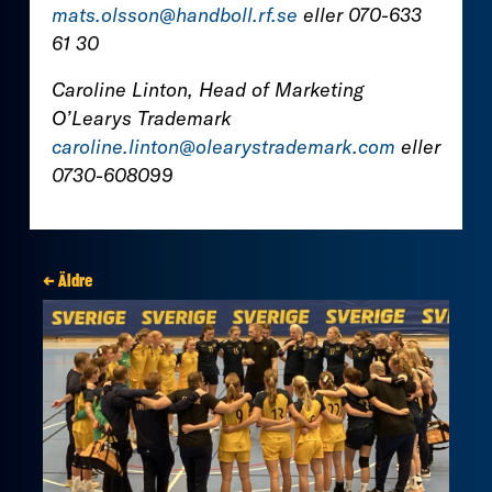
mats.olsson@handboll.rf.se
eller 070-633
61 30
Caroline Linton, Head of Marketing
O’Learys Trademark
caroline.linton@olearystrademark.com
eller
0730-608099
← Äldre