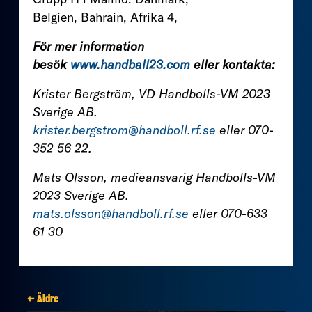
Belgien, Bahrain, Afrika 4,
För mer information
besök
www.handball23.com
eller
kontakta:
Krister Bergström, VD Handbolls-VM 2023
Sverige AB.
krister.bergstrom@handboll.rf.se
eller 070-
352 56 22.
Mats Olsson, medieansvarig Handbolls-VM
2023 Sverige AB.
mats.olsson@handboll.rf.se
eller 070-633
61 30
← Äldre