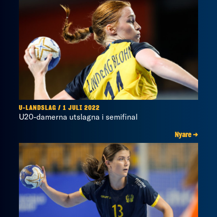
U-LANDSLAG / 1 JULI 2022
U20-damerna utslagna i semifinal
Nyare →