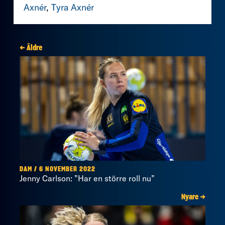
Axnér
,
Tyra Axnér
← Äldre
DAM / 6 NOVEMBER 2022
Jenny Carlson: ”Har en större roll nu”
Nyare →