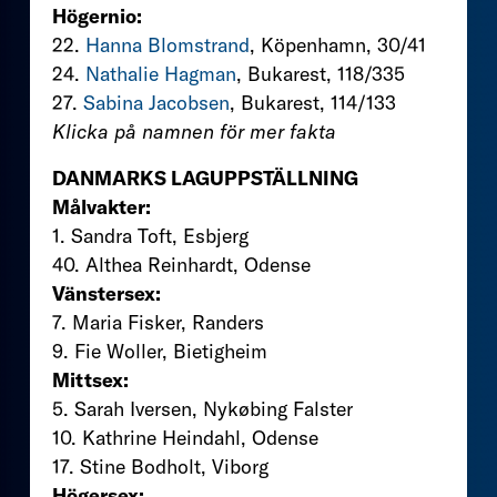
Högernio:
22.
Hanna Blomstrand
, Köpenhamn, 30/41
24.
Nathalie Hagman
, Bukarest, 118/335
27.
Sabina Jacobsen
, Bukarest, 114/133
Klicka på namnen för mer fakta
DANMARKS LAGUPPSTÄLLNING
Målvakter:
1. Sandra Toft, Esbjerg
40. Althea Reinhardt, Odense
Vänstersex:
7. Maria Fisker, Randers
9. Fie Woller, Bietigheim
Mittsex:
5. Sarah Iversen, Nykøbing Falster
10. Kathrine Heindahl, Odense
17. Stine Bodholt, Viborg
Högersex: