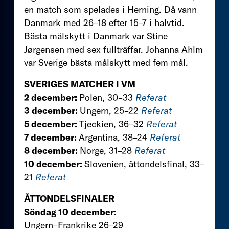
en match som spelades i Herning. Då vann
Danmark med 26–18 efter 15–7 i halvtid.
Bästa målskytt i Danmark var Stine
Jørgensen med sex fullträffar. Johanna Ahlm
var Sverige bästa målskytt med fem mål.
SVERIGES MATCHER I VM
2 december:
Polen, 30–33
Referat
3 december:
Ungern, 25–22
Referat
5 december:
Tjeckien, 36–32
Referat
7 december:
Argentina, 38–24
Referat
8 december:
Norge, 31–28
Referat
10 december:
Slovenien, åttondelsfinal, 33–
21
Referat
ÅTTONDELSFINALER
Söndag 10 december:
Ungern–Frankrike 26–29