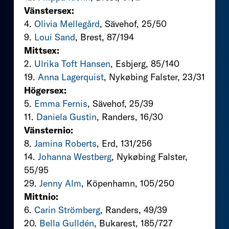
Vänstersex:
4.
Olivia Mellegård
, Sävehof, 25/50
9.
Loui Sand
, Brest, 87/194
Mittsex:
2.
Ulrika Toft Hansen
, Esbjerg, 85/140
19.
Anna Lagerquist
, Nykøbing Falster, 23/31
Högersex:
5.
Emma Fernis
, Sävehof, 25/39
11.
Daniela Gustin
, Randers, 16/30
Vänsternio:
8.
Jamina Roberts
, Erd, 131/256
14.
Johanna Westberg
, Nykøbing Falster,
55/95
29.
Jenny Alm
, Köpenhamn, 105/250
Mittnio:
6.
Carin Strömberg
, Randers, 49/39
20.
Bella Gulldén
, Bukarest, 185/727