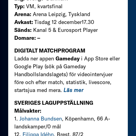
Typ:
VM, kvartsfinal
Arena:
Arena Leipzig, Tyskland
Avkast:
Tisdag 12 december17.30
Sänds:
Kanal 5 & Eurosport Player
Domare: –
DIGITALT MATCHPROGRAM
Ladda ner appen
Gameday
i App Store eller
Google Play (sök på Gameday
Handbollslandslagets) för videointervjuer
före och efter match, statistik, livescore,
startsjua med mera.
Läs mer
SVERIGES LAGUPPSTÄLLNING
Målvakter:
1.
Johanna Bundsen
, Köpenhamn, 66 A-
landskamper/0 mål
12.
Filippa Idéhn
, Brest, 87/2