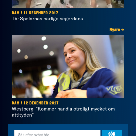
DAM / 11 DECEMBER 2017
TV: Spelarnas härliga segerdans
Nyare →
DAM / 12 DECEMBER 2017
Westberg: "Kommer handla otroligt mycket om
attityden"