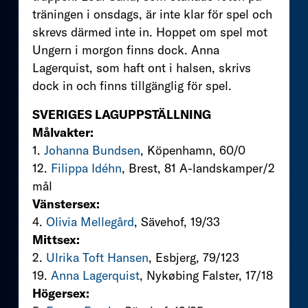
träningen i onsdags, är inte klar för spel och
skrevs därmed inte in. Hoppet om spel mot
Ungern i morgon finns dock. Anna
Lagerquist, som haft ont i halsen, skrivs
dock in och finns tillgänglig för spel.
SVERIGES LAGUPPSTÄLLNING
Målvakter:
1.
Johanna Bundsen
, Köpenhamn, 60/0
12.
Filippa Idéhn
, Brest, 81 A-landskamper/2
mål
Vänstersex:
4.
Olivia Mellegård
, Sävehof, 19/33
Mittsex:
2.
Ulrika Toft Hansen
, Esbjerg, 79/123
19.
Anna Lagerquist
, Nykøbing Falster, 17/18
Högersex: