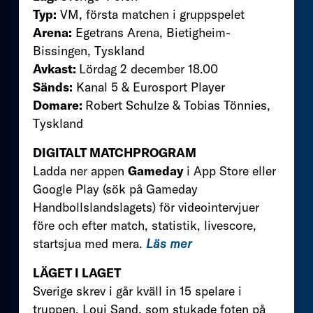
Typ:
VM, första matchen i gruppspelet
Arena:
Egetrans Arena, Bietigheim-
Bissingen, Tyskland
Avkast:
Lördag 2 december 18.00
Sänds:
Kanal 5 & Eurosport Player
Domare:
Robert Schulze & Tobias Tönnies,
Tyskland
DIGITALT MATCHPROGRAM
Ladda ner appen
Gameday
i App Store eller
Google Play (sök på Gameday
Handbollslandslagets) för videointervjuer
före och efter match, statistik, livescore,
startsjua med mera.
Läs mer
LÄGET I LAGET
Sverige skrev i går kväll in 15 spelare i
truppen. Loui Sand, som stukade foten på