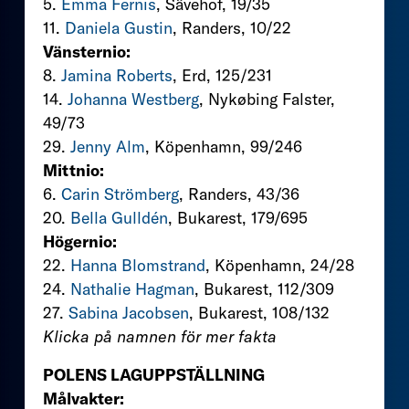
5.
Emma Fernis
, Sävehof, 19/35
11.
Daniela Gustin
, Randers, 10/22
Vänsternio:
8.
Jamina Roberts
, Erd, 125/231
14.
Johanna Westberg
, Nykøbing Falster,
49/73
29.
Jenny Alm
, Köpenhamn, 99/246
Mittnio:
6.
Carin Strömberg
, Randers, 43/36
20.
Bella Gulldén
, Bukarest, 179/695
Högernio:
22.
Hanna Blomstrand
, Köpenhamn, 24/28
24.
Nathalie Hagman
, Bukarest, 112/309
27.
Sabina Jacobsen
, Bukarest, 108/132
Klicka på namnen för mer fakta
POLENS LAGUPPSTÄLLNING
Målvakter: