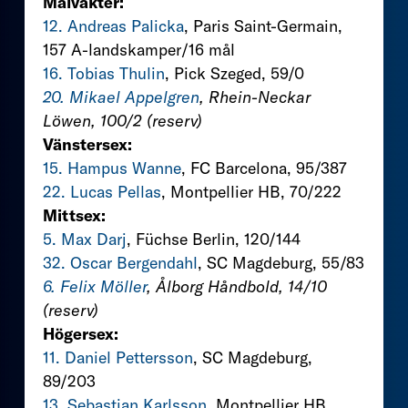
Målvakter:
12. Andreas Palicka
, Paris Saint-Germain,
157 A-landskamper/16 mål
16. Tobias Thulin
, Pick Szeged, 59/0
20. Mikael Appelgren
, Rhein-Neckar
Löwen, 100/2 (reserv)
Vänstersex:
15. Hampus Wanne
, FC Barcelona, 95/387
22. Lucas Pellas
, Montpellier HB, 70/222
Mittsex:
5. Max Darj
, Füchse Berlin, 120/144
32. Oscar Bergendahl
, SC Magdeburg, 55/83
6. Felix Möller
, Ålborg Håndbold, 14/10
(reserv)
Högersex:
11. Daniel Pettersson
, SC Magdeburg,
89/203
13. Sebastian Karlsson
, Montpellier HB,