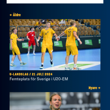
← Äldre
U-LANDSLAG / 21 JULI 2024
Femteplats för Sverige i U20-EM
Nyare →