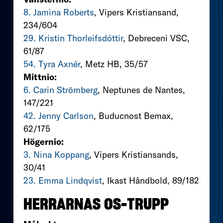
8. Jamina Roberts
, Vipers Kristiansand,
234/604
29. Kristin Thorleifsdóttir
, Debreceni VSC,
61/87
54. Tyra Axnér
, Metz HB, 35/57
Mittnio:
6. Carin Strömberg
, Neptunes de Nantes,
147/221
42. Jenny Carlson
, Buducnost Bemax,
62/175
Högernio:
3. Nina Koppang
, Vipers Kristiansands,
30/41
23. Emma Lindqvist
, Ikast Håndbold, 89/182
HERRARNAS OS-TRUPP