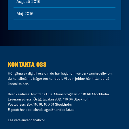
Augusti 2016
Maj 2016
KONTAKTA OSS
Hör gärna av dig till oss om du har frågor om vår verksamhet eller om
du har allmänna frågor om handboll. Vi som jobbar här hittar du på
kontaktsidan
.
Besöksadress: Idrottens Hus, Skansbrogatan 7, 118 60 Stockholm
Leveransadress: Östgötagatan 98D, 116 64 Stockholm
Postadress: Box 11016, 100 61 Stockholm
E-post:
handbollslandslaget@handboll.rf.se
Läs våra
användarvillkor