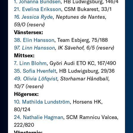
1. Johanna Bundsen
, HB Ludwigsburg, 146/4
21. Evelina Eriksson
, CSM Bukarest, 33/1
16. Jessica Ryde
, Neptunes de Nantes,
59/0 (reserv)
Vänstersex:
38. Elin Hansson
, Team Esbjerg, 75/188
97. Linn Hansson
, IK Sävehof, 6/5 (reserv)
Mittsex:
7. Linn Blohm
, Györi Audi ETO KC, 167/490
35. Sofia Hvenfelt
, HB Ludwigsburg, 29/36
49. Olivia Löfqvist
, Storhamar Håndball,
10/7 (reserv)
Högersex:
10. Mathilda Lundström
, Horsens HK,
80/124
24. Nathalie Hagman
, SCM Ramnicu Valcea,
222/820
Vänsternio: