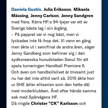
Daniela Gustin
,
Julia Eriksson
,
Mikaela
Mässing
,
Jenny Carlson
,
Jenny Sandgren
med flera. Kärra HF:s 94-tjejer var ett av
Sverige bästa lag i sin årgång.
– På pappret var vi nog bäst, men vi
lyckades inte få ihop det. Vi vann en gång
men äkte ut i semifinal de andra åren, säger
Jenny Sandberg som befinner sig i den
sydkoreanska huvudstaden Seoul för att
spela turneringen Handball Premiere 6.
Och även om handbollslivet är trivsamt just
nu har det inte alltid varit så. 2015 åkte hon
ur SHE (eller elitserien som den hette då)
med moderklubben. Året efter hände samma
sak med Spårvägens HF.
Då ringde
Christer ”CK” Karlsson
och