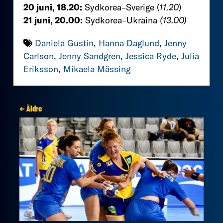
20 juni, 18.20:
Sydkorea–Sverige (
11.20
)
21 juni, 20.00:
Sydkorea–Ukraina
(13.00)
Daniela Gustin
,
Hanna Daglund
,
Jenny
Carlson
,
Jenny Sandgren
,
Jessica Ryde
,
Julia
Eriksson
,
Mikaela Mässing
← Äldre