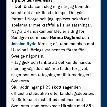
sig mot den svenska?
– Det första som slog mig när jag kom dit
var att det är skillnad i tempo. Det går
fortare i Norge och jag upplever också att
spelarna är mer kraftfulla i sina satsningar.
Några U-landskamper blev er aldrig för
Sandgren som hade
Hanna Daglund
och
Jessica Ryde
före sig då, utan matchen mot
Ukraina i lördags var hennes första för
Sverige någonsin.
– Jag gick och tänkte att det kunde hända,
men jag vågade ändå inte ta det för givet,
säger hon om uttagningen till turneringen i
Sydkorea.
Sju räddningar på 23 skott säger den
officiella statistiken efter landslagsdebuten.
Nu är fokuset inställt på matchen mot
Sydkorea, som besegrade Ukraina med 36–