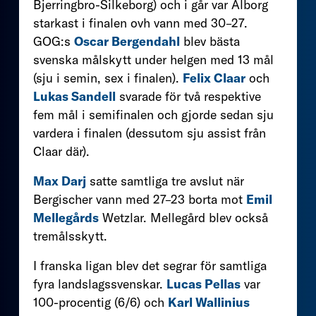
Bjerringbro-Silkeborg) och i går var Ålborg
starkast i finalen ovh vann med 30–27.
GOG:s
Oscar Bergendahl
blev bästa
svenska målskytt under helgen med 13 mål
(sju i semin, sex i finalen).
Felix Claar
och
Lukas Sandell
svarade för två respektive
fem mål i semifinalen och gjorde sedan sju
vardera i finalen (dessutom sju assist från
Claar där).
Max Darj
satte samtliga tre avslut när
Bergischer vann med 27–23 borta mot
Emil
Mellegårds
Wetzlar. Mellegård blev också
tremålsskytt.
I franska ligan blev det segrar för samtliga
fyra landslagssvenskar.
Lucas Pellas
var
100-procentig (6/6) och
Karl Wallinius