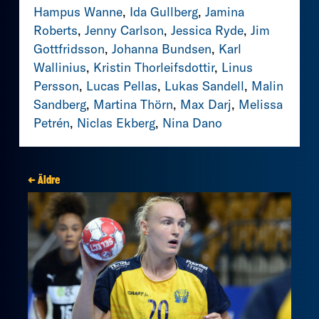
Hampus Wanne
,
Ida Gullberg
,
Jamina
Roberts
,
Jenny Carlson
,
Jessica Ryde
,
Jim
Gottfridsson
,
Johanna Bundsen
,
Karl
Wallinius
,
Kristin Thorleifsdottir
,
Linus
Persson
,
Lucas Pellas
,
Lukas Sandell
,
Malin
Sandberg
,
Martina Thörn
,
Max Darj
,
Melissa
Petrén
,
Niclas Ekberg
,
Nina Dano
← Äldre