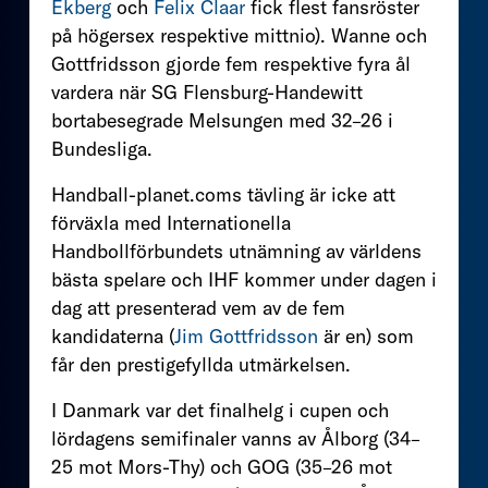
Ekberg
och
Felix Claar
fick flest fansröster
på högersex respektive mittnio). Wanne och
Gottfridsson gjorde fem respektive fyra ål
vardera när SG Flensburg-Handewitt
bortabesegrade Melsungen med 32–26 i
Bundesliga.
Handball-planet.coms tävling är icke att
förväxla med Internationella
Handbollförbundets utnämning av världens
bästa spelare och IHF kommer under dagen i
dag att presenterad vem av de fem
kandidaterna (
Jim Gottfridsson
är en) som
får den prestigefyllda utmärkelsen.
I Danmark var det finalhelg i cupen och
lördagens semifinaler vanns av Ålborg (34–
25 mot Mors-Thy) och GOG (35–26 mot