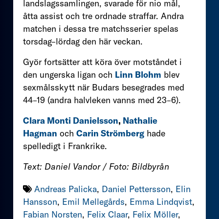
landslagssamlingen, svarade för nio mål,
åtta assist och tre ordnade straffar. Andra
matchen i dessa tre matchsserier spelas
torsdag–lördag den här veckan.
Györ fortsätter att köra över motståndet i
den ungerska ligan och
Linn Blohm
blev
sexmålsskytt när Budars besegrades med
44–19 (andra halvleken vanns med 23–6).
Clara Monti Danielsson
,
Nathalie
Hagman
och
Carin Strömberg
hade
spelledigt i Frankrike.
Text: Daniel Vandor / Foto: Bildbyrån
Andreas Palicka
,
Daniel Pettersson
,
Elin
Hansson
,
Emil Mellegårds
,
Emma Lindqvist
,
Fabian Norsten
,
Felix Claar
,
Felix Möller
,