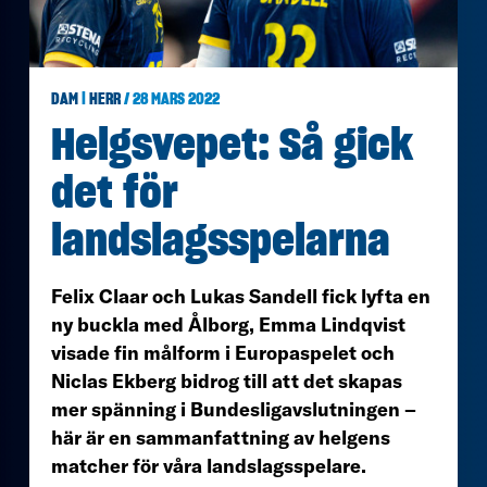
DAM
|
HERR
/ 28 MARS 2022
Helgsvepet: Så gick
det för
landslagsspelarna
Felix Claar och Lukas Sandell fick lyfta en
ny buckla med Ålborg, Emma Lindqvist
visade fin målform i Europaspelet och
Niclas Ekberg bidrog till att det skapas
mer spänning i Bundesligavslutningen –
här är en sammanfattning av helgens
matcher för våra landslagsspelare.