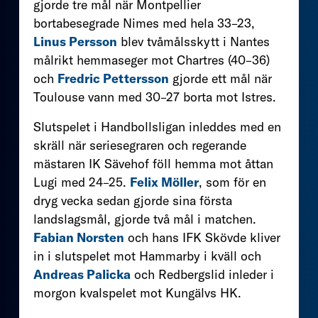
gjorde tre mål när Montpellier
bortabesegrade Nimes med hela 33–23,
Linus Persson
blev tvåmålsskytt i Nantes
målrikt hemmaseger mot Chartres (40–36)
och
Fredric Pettersson
gjorde ett mål när
Toulouse vann med 30–27 borta mot Istres.
Slutspelet i Handbollsligan inleddes med en
skräll när seriesegraren och regerande
mästaren IK Sävehof föll hemma mot åttan
Lugi med 24–25.
Felix Möller
, som för en
dryg vecka sedan gjorde sina första
landslagsmål, gjorde två mål i matchen.
Fabian Norsten
och hans IFK Skövde kliver
in i slutspelet mot Hammarby i kväll och
Andreas Palicka
och Redbergslid inleder i
morgon kvalspelet mot Kungälvs HK.