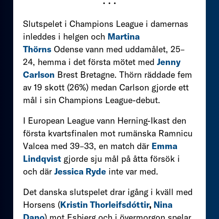
• • •
Slutspelet i Champions League i damernas
inleddes i helgen och
Martina
Thörns
Odense vann med uddamålet, 25–
24, hemma i det första mötet med
Jenny
Carlson
Brest Bretagne. Thörn räddade fem
av 19 skott (26%) medan Carlson gjorde ett
mål i sin Champions League-debut.
I European League vann Herning-Ikast den
första kvartsfinalen mot rumänska Ramnicu
Valcea med 39–33, en match där
Emma
Lindqvist
gjorde sju mål på åtta försök i
och där
Jessica Ryde
inte var med.
Det danska slutspelet drar igång i kväll med
Horsens (
Kristin Thorleifsdóttir
,
Nina
Dano
) mot Esbjerg och i övermorgon spelar