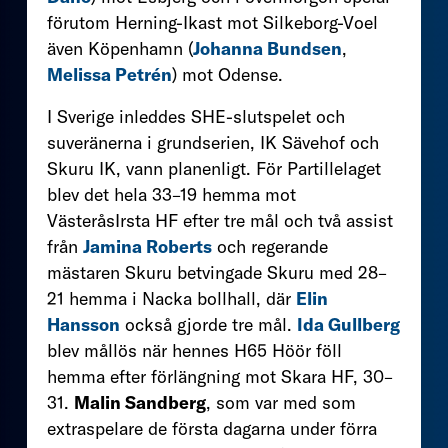
förutom Herning-Ikast mot Silkeborg-Voel
även Köpenhamn (
Johanna Bundsen
,
Melissa Petrén
) mot Odense.
I Sverige inleddes SHE-slutspelet och
suveränerna i grundserien, IK Sävehof och
Skuru IK, vann planenligt. För Partillelaget
blev det hela 33–19 hemma mot
VästeråsIrsta HF efter tre mål och två assist
från
Jamina Roberts
och regerande
mästaren Skuru betvingade Skuru med 28–
21 hemma i Nacka bollhall, där
Elin
Hansson
också gjorde tre mål.
Ida Gullberg
blev mållös när hennes H65 Höör föll
hemma efter förlängning mot Skara HF, 30–
31.
Malin Sandberg
, som var med som
extraspelare de första dagarna under förra