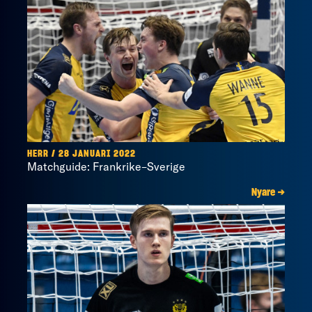
HERR / 28 JANUARI 2022
Matchguide: Frankrike–Sverige
Nyare →