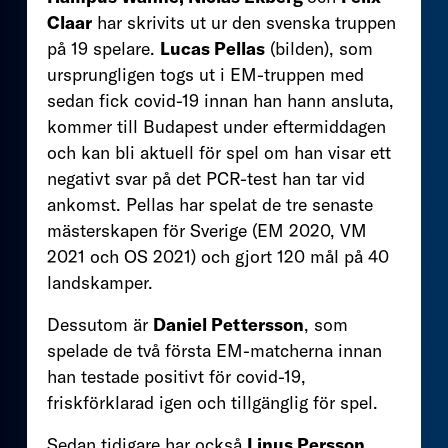
Claar
har skrivits ut ur den svenska truppen
på 19 spelare.
Lucas Pellas
(bilden), som
ursprungligen togs ut i EM-truppen med
sedan fick covid-19 innan han hann ansluta,
kommer till Budapest under eftermiddagen
och kan bli aktuell för spel om han visar ett
negativt svar på det PCR-test han tar vid
ankomst. Pellas har spelat de tre senaste
mästerskapen för Sverige (EM 2020, VM
2021 och OS 2021) och gjort 120 mål på 40
landskamper.
Dessutom är
Daniel Pettersson
, som
spelade de två första EM-matcherna innan
han testade positivt för covid-19,
friskförklarad igen och tillgänglig för spel.
Sedan tidigare har också
Linus Persson