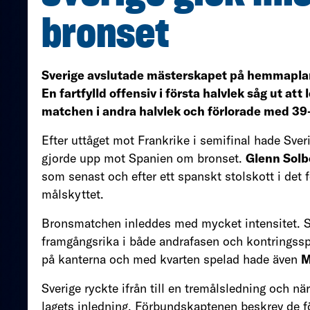
bronset
Sverige avslutade mästerskapet på hemmapla
En fartfylld offensiv i första halvlek såg ut at
matchen i andra halvlek och förlorade med 3
Efter uttåget mot Frankrike i semifinal hade Sve
gjorde upp mot Spanien om bronset.
Glenn Solb
som senast och efter ett spanskt stolskott i det 
målskyttet.
Bronsmatchen inleddes med mycket intensitet. S
framgångsrika i både andrafasen och kontrings
på kanterna och med kvarten spelad hade även
M
Sverige ryckte ifrån till en tremålsledning och n
lagets inledning. Förbundskaptenen beskrev de f