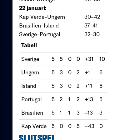
22 januari:
Kap Verde–Ungern
30–42
Brasilien–Island
37–41
Sverige–Portugal
32–30
Tabell
Sverige
5
5
0
0
+31
10
Ungern
5
3
0
2
+1
6
Island
5
3
0
2
+11
6
Portugal
5
2
1
2
+13
5
Brasilien
5
1
1
3
–13
3
Kap Verde
5
0
0
5
–43
0
SLUTSPEL