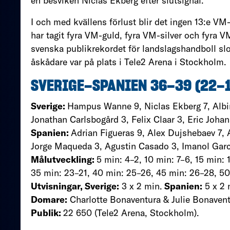
en besviken Niclas Ekberg efter slutsignal.
I och med kvällens förlust blir det ingen 13:e V
har tagit fyra VM-guld, fyra VM-silver och fyra V
svenska publikrekordet för landslagshandboll sl
åskådare var på plats i Tele2 Arena i Stockholm.
SVERIGE–SPANIEN 36–39
(22–1
Sverige:
Hampus Wanne 9, Niclas Ekberg 7, Albin
Jonathan Carlsbogård 3, Felix Claar 3, Eric Joha
Spanien:
Adrian Figueras 9, Alex Dujshebaev 7, 
Jorge Maqueda 3, Agustin Casado 3, Imanol Garc
Målutveckling:
5 min: 4–2, 10 min: 7–6, 15 min: 
35 min: 23–21, 40 min: 25–26, 45 min: 26–28, 5
Utvisningar, Sverige:
3 x 2 min.
Spanien:
5 x 2 
Domare:
Charlotte Bonaventura & Julie Bonavent
Publik:
22 650 (Tele2 Arena, Stockholm).