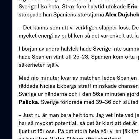
Sverige lika heta. Strax före halvtid utökade
Eric
stoppade han Spaniens storstjärna
Alex Dujshe
– Det känns som att vi verkligen släpper loss. Det
mycket energi av publiken så det var enkelt att 
I början av andra halvlek hade Sverige inte samma
hade Spanien vänt till 25–23. Spanien kom ofta 
säkerheten själv.
Med nio minuter kvar av matchen ledde Spanie
räddade Niclas Ekbergs straff minskade chansen y
Sverige ur händerna och i den 56:e minuten gjor
Palicka
. Sverige förlorade med 39–36 och slutade
– Just nu är man bara helt tom. Jag vet inte vad j
har så mycket potential, så det är klart att det 
ljust ut för oss. På det stora hela gör vi en jäkli