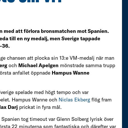
n med att förlora bronsmatchen mot Spanien.
t leda till en ny medalj, men Sverige tappade
9–36.
rige chansen att plocka sin 13:e VM-medalj när man
erg
och
Michael Apelgen
mönstrade samma trupp
första anfallet öppnade
Hampus Wanne
verige spelade med högt tempo och var
spelet. Hampus Wanne och
Niclas Ekberg
flög fram
ax Darj
prickat in fyra mål.
är Spanien tog timeout var Glenn Solberg lyrisk över
örsta 22 minuterna som fantastiska och därefter var