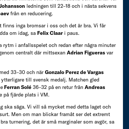
 Johansson
ledningen till 22–18 och i nästa sekvens
baev
från en reducering.
 finns inga bromsar i oss och det är bra. Vi får
ladda om idag, sa
Felix Claar
i paus.
 rytm i anfallsspelet och redan efter några minuter
igenom centralt där mittsexan
Adrian Figueras
var
n med 33–30 och när
Gonzalo Perez de Vargas
tterligare till svensk medalj. Matchen gled
de
Ferran Solé
36–32 på en retur från
Andreas
 på fjärde plats i VM.
ag ska säga. Vi vill så mycket med detta laget och
är surt. Men om man blickar framåt ser det extremt
gt bra turnering, det är små marginaler som avgör, sa