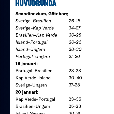
HUVUDRUNDA
Scandinavium, Göteborg
Sverige–Brasilien
26–18
Sverige–Kap Verde
34–27
Brasilien–Kap Verde
30–28
Island–Portugal
30–26
Island–Ungern
28–30
Portugal–Ungern
27–20
18 januari:
Portugal–Brasilien
28–28
Kap Verde–Island
30–40
Sverige–Ungern
37–28
20 januari:
Kap Verde–Portugal
23–35
Brasilien–Ungern
25–28
Island–Sverige
30–35