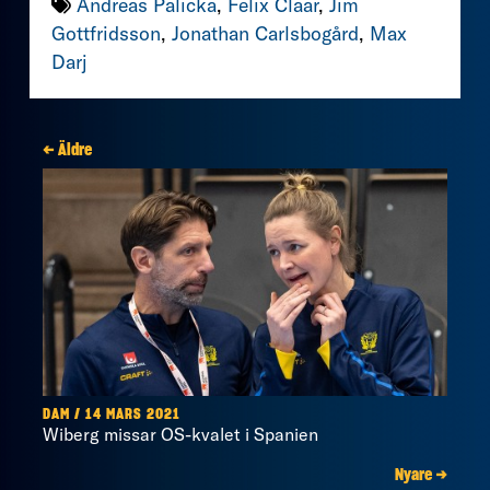
Andreas Palicka
,
Felix Claar
,
Jim
Gottfridsson
,
Jonathan Carlsbogård
,
Max
Darj
← Äldre
DAM / 14 MARS 2021
Wiberg missar OS-kvalet i Spanien
Nyare →