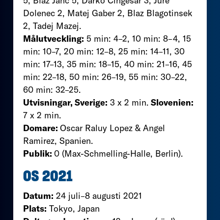
5, Blaz Janc 5, Darko Cingesar 3, Jure
Dolenec 2, Matej Gaber 2, Blaz Blagotinsek
2, Tadej Mazej.
Målutveckling:
5 min: 4–2, 10 min: 8–4, 15
min: 10–7, 20 min: 12–8, 25 min: 14–11, 30
min: 17–13, 35 min: 18–15, 40 min: 21–16, 45
min: 22–18, 50 min: 26–19, 55 min: 30–22,
60 min: 32–25.
Utvisningar, Sverige:
3 x 2 min.
Slovenien:
7 x 2 min.
Domare:
Oscar Raluy Lopez & Angel
Ramirez, Spanien.
Publik:
0 (Max-Schmelling-Halle, Berlin).
OS 2021
Datum:
24 juli–8 augusti 2021
Plats:
Tokyo, Japan