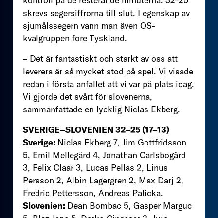
kontroll på de resterande minuterna. 32–25
skrevs segersiffrorna till slut. I egenskap av
sjumålssegern vann man även OS-
kvalgruppen före Tyskland.
– Det är fantastiskt och starkt av oss att
leverera är så mycket stod på spel. Vi visade
redan i första anfallet att vi var på plats idag.
Vi gjorde det svårt för slovenerna,
sammanfattade en lycklig Niclas Ekberg.
SVERIGE–SLOVENIEN 32–25 (17–13)
Sverige:
Niclas Ekberg 7, Jim Gottfridsson
5, Emil Mellegård 4, Jonathan Carlsbogård
3, Felix Claar 3, Lucas Pellas 2, Linus
Persson 2, Albin Lagergren 2, Max Darj 2,
Fredric Pettersson, Andreas Palicka.
Slovenien:
Dean Bombac 5, Gasper Marguc