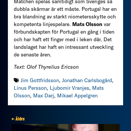
Matchen spelas samtidigt som Sveriges så
dubbla skärmar är ett måste. Portugal har en
bra blandning av starkt niometersskytte och
kompetenta linjespelare.
Mats Olsson
var
förbundskapten för Portugal en gång i tiden
och har haft ett finger med i leken där. Det
landslaget har haft en intressant utveckling
de senaste åren.
Text: Olof Thyrelius Ericson
Jim Gottfridsson
,
Jonathan Carlsbogård
,
Linus Persson
,
Ljubomir Vranjes
,
Mats
Olsson
,
Max Darj
,
Mikael Appelgren
← Äldre