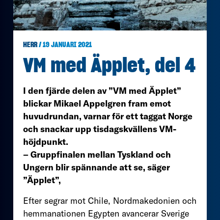
HERR
/ 19 JANUARI 2021
VM med Äpplet, del 4
I den fjärde delen av ”VM med Äpplet”
blickar Mikael Appelgren fram emot
huvudrundan, varnar för ett taggat Norge
och snackar upp tisdagskvällens VM-
höjdpunkt.
– Gruppfinalen mellan Tyskland och
Ungern blir spännande att se, säger
”Äpplet”,
Efter segrar mot Chile, Nordmakedonien och
hemmanationen Egypten avancerar Sverige