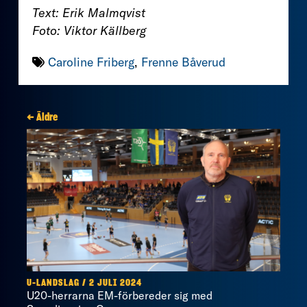
Text: Erik Malmqvist
Foto: Viktor Källberg
Caroline Friberg
,
Frenne Båverud
← Äldre
U-LANDSLAG / 2 JULI 2024
U20-herrarna EM-förbereder sig med