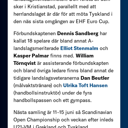
sker i Kristianstad, parallellt med att
herrlandslaget är där för att möta Tyskland i
den näs sista omgången av EHF Euro Cup.
Förbundskaptenen
Dennis Sandberg
har
kallat 18 spelare där bland annat A-
landslagsmeriterade
Elliot Stenmalm
och
Kasper Palmar
finns med.
William
Törnqvist
är assisterande förbundskapten
och bland övriga ledare finns bland annat de
tidigare landslagsveteranerna
Dan Beutler
(målvaktstränare) och
Ulrika Toft Hansen
(handbollsinstruktör) under de fyra
handbollspassen och ett gympass.
Nästa samling är 11–15 juni så Scandinavian
Open Championship och veckan efter inleds
U21-VM i Grekland och Tyskland.