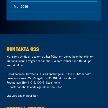
Maj 2016
KONTAKTA OSS
Hör gärna av dig till oss om du har frågor om vår verksamhet eller om
du har allmänna frågor om handboll. Vi som jobbar här hittar du på
kontaktsidan
.
Besöksadress: Idrottens Hus, Skansbrogatan 7, 118 60 Stockholm
Leveransadress: Östgötagatan 98D, 116 64 Stockholm
Postadress: Box 11016, 100 61 Stockholm
E-post:
handbollslandslaget@handboll.rf.se
Läs våra
användarvillkor