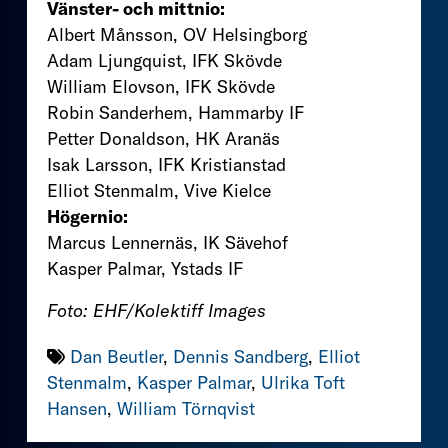
Vänster- och mittnio:
Albert Månsson, OV Helsingborg
Adam Ljungquist, IFK Skövde
William Elovson, IFK Skövde
Robin Sanderhem, Hammarby IF
Petter Donaldson, HK Aranäs
Isak Larsson, IFK Kristianstad
Elliot Stenmalm, Vive Kielce
Högernio:
Marcus Lennernäs, IK Sävehof
Kasper Palmar, Ystads IF
Foto: EHF/Kolektiff Images
Dan Beutler
,
Dennis Sandberg
,
Elliot
Stenmalm
,
Kasper Palmar
,
Ulrika Toft
Hansen
,
William Törnqvist