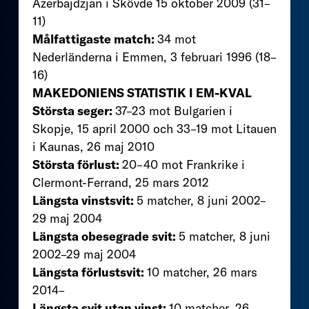
Azerbajdzjan i Skövde 15 oktober 2009 (31–
11)
Målfattigaste match:
34 mot
Nederländerna i Emmen, 3 februari 1996 (18–
16)
MAKEDONIENS STATISTIK I EM-KVAL
Största seger:
37–23 mot Bulgarien i
Skopje, 15 april 2000 och 33–19 mot Litauen
i Kaunas, 26 maj 2010
Största förlust:
20–40 mot Frankrike i
Clermont-Ferrand, 25 mars 2012
Längsta vinstsvit:
5 matcher, 8 juni 2002–
29 maj 2004
Längsta obesegrade svit:
5 matcher, 8 juni
2002–29 maj 2004
Längsta förlustsvit:
10 matcher, 26 mars
2014–
Längsta svit utan vinst:
10 matcher, 26