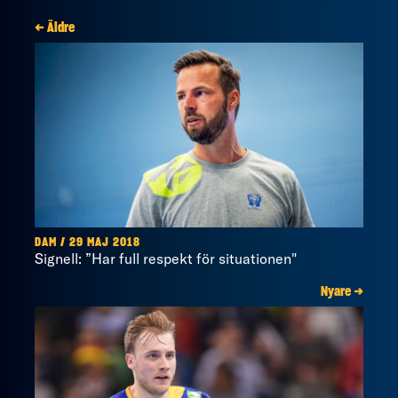
← Äldre
DAM / 29 MAJ 2018
Signell: ”Har full respekt för situationen"
Nyare →