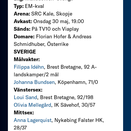
Typ:
EM-kval
Arena:
SRC Kale, Skopje
Avkast:
Onsdag 30 maj, 19.00
Sänds:
På TV10 och Viaplay
Domare:
Florian Hofer & Andreas
Schmidhuber, Österrike
SVERIGE
Målvakter:
Filippa Idéhn
, Brest Bretagne, 92 A-
landskamper/2 mål
Johanna Bundsen
, Köpenhamn, 71/0
Vänstersex:
Loui Sand
, Brest Bretagne, 92/198
Olivia Mellegård
, IK Sävehof, 30/57
Mittsex:
Anna Lagerquist
, Nykøbing Falster HK,
28/37