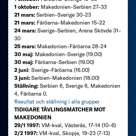
1 oktober:
Makedonien–Serbien 27–33
21 mars:
Serbien–Sverige 30–23
21 mars:
Färöarna–Makedonien 15–22
24 mars:
Sverige­–Serbien, Arena Skövde 31–
30
25 mars:
Makedonien–Färöarna 28–24
30 maj:
Makedonien–Sverige (19.00)
30 maj:
Färöarna–Serbien (19.00)
2 juni
: Sverige–Färöarna (16.00)
3 juni:
Serbien–Makedonien (18.00)
Ställning:
Serbien 6, Sverige 6, Makedonien
4, Färöarna 0.
Resultat och ställning i alla grupper
TIDIGARE TÄVLINGSMATCHER MOT
MAKEDONIEN
29/1 1997:
VM-kval, Västerås, 17–14 (10–6)
2/2 1997:
VM-kval, Skopje, 19–23 (7–13)