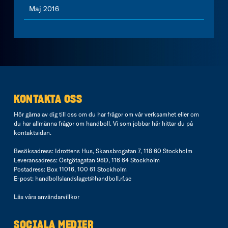
Maj 2016
KONTAKTA OSS
Hör gärna av dig till oss om du har frågor om vår verksamhet eller om
du har allmänna frågor om handboll. Vi som jobbar här hittar du på
kontaktsidan
.
Besöksadress: Idrottens Hus, Skansbrogatan 7, 118 60 Stockholm
Leveransadress: Östgötagatan 98D, 116 64 Stockholm
Postadress: Box 11016, 100 61 Stockholm
E-post:
handbollslandslaget@handboll.rf.se
Läs våra
användarvillkor
SOCIALA MEDIER