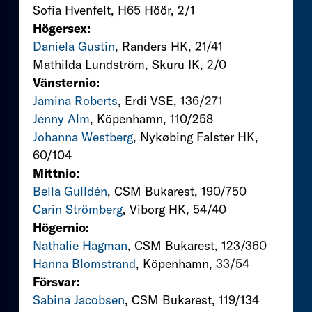
Sofia Hvenfelt, H65 Höör, 2/1
Högersex:
Daniela Gustin
, Randers HK, 21/41
Mathilda Lundström, Skuru IK, 2/0
Vänsternio:
Jamina Roberts
, Erdi VSE, 136/271
Jenny Alm
, Köpenhamn, 110/258
Johanna Westberg
, Nykøbing Falster HK,
60/104
Mittnio:
Bella Gulldén
, CSM Bukarest, 190/750
Carin Strömberg
, Viborg HK, 54/40
Högernio:
Nathalie Hagman
, CSM Bukarest, 123/360
Hanna Blomstrand
, Köpenhamn, 33/54
Försvar:
Sabina Jacobsen
, CSM Bukarest, 119/134