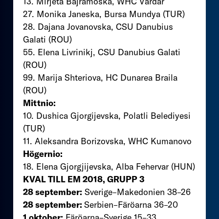
13. Mirjeta Bajramoska, WHC Vardar
27. Monika Janeska, Bursa Mundya (TUR)
28. Dajana Jovanovska, CSU Danubius
Galati (ROU)
55. Elena Livrinikj, CSU Danubius Galati
(ROU)
99. Marija Shteriova, HC Dunarea Braila
(ROU)
Mittnio:
10. Dushica Gjorgijevska, Polatli Belediyesi
(TUR)
11. Aleksandra Borizovska, WHC Kumanovo
Högernio:
18. Elena Gjorgjijevska, Alba Fehervar (HUN)
KVAL TILL EM 2018, GRUPP 3
28 september:
Sverige–Makedonien 38–26
28 september:
Serbien–Färöarna 36–20
1 oktober:
Färöarna–Sverige 15–33