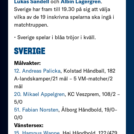
Lukas Sandell
och
Albin Lagergren
.
Sverige har fram till 19.30 på sig att välja
vilka av de 19 inskrivna spelarna ska ingå i
matchtruppen.
• Sverige spelar i blåa tröjor i kväll.
SVERIGE
Målvakter:
12. Andreas Palicka
, Kolstad Håndball, 182
A-landskamper/21 mål – 5 VM-matcher/2
mål
20. Mikael Appelgren
, KC Veszprem, 108/2 –
5/0
51. Fabian Norsten
, Ålborg Håndbold, 19/0–
0/0
Vänstersex:
15. Hampus Wanne
, Høj Håndbold, 122/479