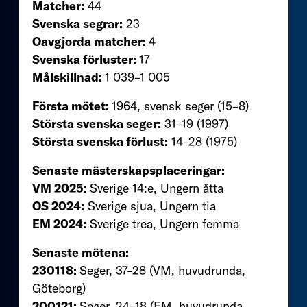
Matcher:
44
Svenska segrar:
23
Oavgjorda matcher:
4
Svenska förluster:
17
Målskillnad:
1 039–1 005
Första mötet:
1964, svensk seger (15–8)
Största svenska seger:
31–19 (1997)
Största svenska förlust:
14–28 (1975)
Senaste mästerskapsplaceringar:
VM 2025:
Sverige 14:e, Ungern åtta
OS 2024:
Sverige sjua, Ungern tia
EM 2024:
Sverige trea, Ungern femma
Senaste mötena:
230118:
Seger, 37–28 (VM, huvudrunda,
Göteborg)
200121:
Seger, 24–18 (EM, huvudrunda,