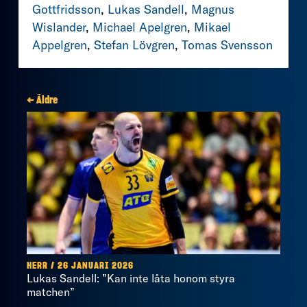
Gottfridsson
,
Lukas Sandell
,
Magnus
Wislander
,
Michael Apelgren
,
Mikael
Appelgren
,
Stefan Lövgren
,
Tomas Svensson
← Äldre
HERR / 26 JANUARI 2026
Lukas Sandell: ”Kan inte låta honom styra
matchen”