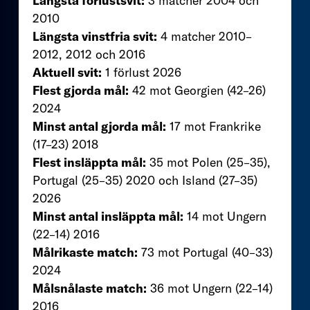
Längsta förlustsvit:
3 matcher 2004 och
2010
Längsta vinstfria svit:
4 matcher 2010–
2012, 2012 och 2016
Aktuell svit:
1 förlust 2026
Flest gjorda mål:
42 mot Georgien (42–26)
2024
Minst antal gjorda mål:
17 mot Frankrike
(17–23) 2018
Flest insläppta mål:
35 mot Polen (25–35),
Portugal (25–35) 2020 och Island (27–35)
2026
Minst antal insläppta mål:
14 mot Ungern
(22–14) 2016
Målrikaste match:
73 mot Portugal (40–33)
2024
Målsnålaste match:
36 mot Ungern (22–14)
2016