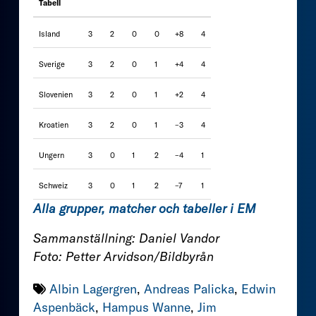
Tabell
Island
3
2
0
0
+8
4
Sverige
3
2
0
1
+4
4
Slovenien
3
2
0
1
+2
4
Kroatien
3
2
0
1
–3
4
Ungern
3
0
1
2
–4
1
Schweiz
3
0
1
2
–7
1
Alla grupper, matcher och tabeller i EM
Sammanställning: Daniel Vandor
Foto: Petter Arvidson/Bildbyrån
Albin Lagergren
,
Andreas Palicka
,
Edwin
Aspenbäck
,
Hampus Wanne
,
Jim