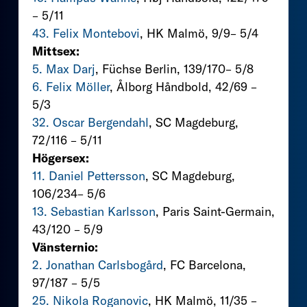
– 5/11
43. Felix Montebovi
, HK Malmö, 9/9– 5/4
Mittsex:
5. Max Darj
, Füchse Berlin, 139/170– 5/8
6. Felix Möller
, Ålborg Håndbold, 42/69 –
5/3
32. Oscar Bergendahl
, SC Magdeburg,
72/116 – 5/11
Högersex:
11. Daniel Pettersson
, SC Magdeburg,
106/234– 5/6
13. Sebastian Karlsson
, Paris Saint-Germain,
43/120 – 5/9
Vänsternio:
2. Jonathan Carlsbogård
, FC Barcelona,
97/187 – 5/5
25. Nikola Roganovic
, HK Malmö, 11/35 –