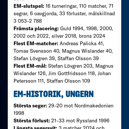
EM-slutspel:
16 turneringar, 110 matcher, 71
segrar, 6 oavgjorda, 33 förluster, målskillnad
3 053–2 788
Främsta placering:
Guld 1994, 1998, 2000,
2002 och 2022, silver 2018, brons 2024
Flest EM-matcher:
Andreas Palicka 41,
Tomas Svensson 40, Magnus Wislander 40,
Stefan Lövgren 39, Staffan Olsson 39
Flest EM-mål:
Stefan Lövgren 203, Magnus
Wislander 126, Jim Gottfridsson 118, Johan
Petersson 111, Staffan Olsson 109
EM-HISTORIK, UNGERN
Största seger:
29–20 mot Nordmakedonien
1998
Största förlust:
21–33 mot Ryssland 1996
Längsta segersvit:
3 matcher 2024 och