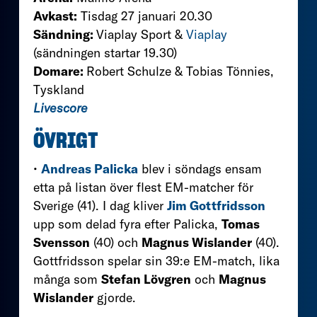
Avkast:
Tisdag 27 januari 20.30
Sändning:
Viaplay Sport &
Viaplay
(sändningen startar 19.30)
Domare:
Robert Schulze & Tobias Tönnies,
Tyskland
Livescore
ÖVRIGT
•
Andreas Palicka
blev i söndags ensam
etta på listan över flest EM-matcher för
Sverige (41). I dag kliver
Jim Gottfridsson
upp som delad fyra efter Palicka,
Tomas
Svensson
(40) och
Magnus Wislander
(40).
Gottfridsson spelar sin 39:e EM-match, lika
många som
Stefan Lövgren
och
Magnus
Wislander
gjorde.