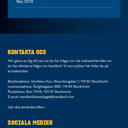
Maj 2016
KONTAKTA OSS
Hör gärna av dig till oss om du har frågor om vår verksamhet eller om
du har allmänna frågor om handboll. Vi som jobbar här hittar du på
kontaktsidan
.
Besöksadress: Idrottens Hus, Skansbrogatan 7, 118 60 Stockholm
Leveransadress: Östgötagatan 98D, 116 64 Stockholm
Postadress: Box 11016, 100 61 Stockholm
E-post:
handbollslandslaget@handboll.rf.se
Läs våra
användarvillkor
SOCIALA MEDIER