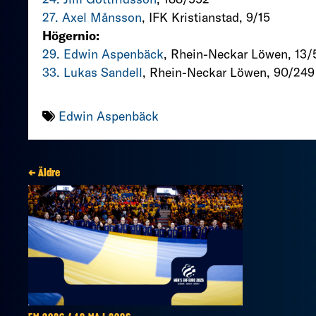
27. Axel Månsson
, IFK Kristianstad, 9/15
Högernio:
29. Edwin Aspenbäck
, Rhein-Neckar Löwen, 13/
33. Lukas Sandell
, Rhein-Neckar Löwen, 90/249
Edwin Aspenbäck
← Äldre