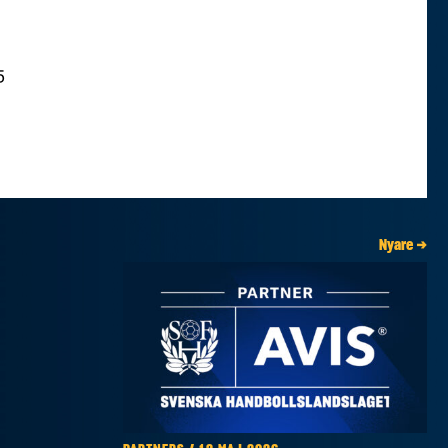
5
Nyare →