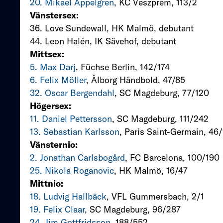
20. Mikael Appelgren
, KC Veszprem, 113/2
Vänstersex:
36. Love Sundewall, HK Malmö, debutant
44. Leon Halén, IK Sävehof, debutant
Mittsex:
5. Max Darj
, Füchse Berlin, 142/174
6. Felix Möller
, Ålborg Håndbold, 47/85
32. Oscar Bergendahl
, SC Magdeburg, 77/120
Högersex:
11. Daniel Pettersson
, SC Magdeburg, 111/242
13. Sebastian Karlsson
, Paris Saint-Germain, 46
Vänsternio:
2. Jonathan Carlsbogård
, FC Barcelona, 100/190
25. Nikola Roganovic
, HK Malmö, 16/47
Mittnio:
18. Ludvig Hallbäck
, VFL Gummersbach, 2/1
19. Felix Claar
, SC Magdeburg, 96/287
24. Jim Gottfridsson
, 188/552