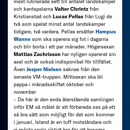
mest rutinerade sett till antalet landskamper
och kantspelarna
Valter Chrintz
från
Kristianstad och
Lucas Pellas
från Lugi de
två som spelat minst antal landskamper
tidigare, två vardera. Pellas ersätter
Hampus
Wanne
som ska operera sig fot i dagarna
och blir borta i ett par månader. Högersexan
Mattias Zachrisson
har nyligen opererat sin
axel och är också indisponibel för tillfället.
Även
Jesper Nielsen
saknas från den
senaste VM-truppen. Mittsexan ska bli
pappa i månadsskiftet oktober och
november
– De här är den enda återstående samlingen
inför EM så målet är att förbereda oss på ett
så bra sätt som möjligt för det som kommer
i januari. Island är en tuff motståndare och
vi måste spela riktigt bra för att besegra