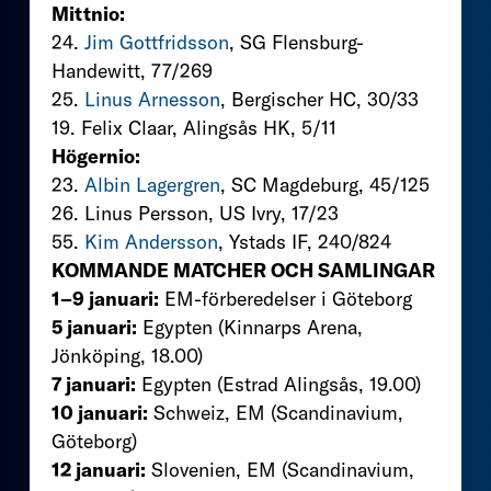
Mittnio:
24.
Jim Gottfridsson
, SG Flensburg-
Handewitt, 77/269
25.
Linus Arnesson
, Bergischer HC, 30/33
19. Felix Claar, Alingsås HK, 5/11
Högernio:
23.
Albin Lagergren
, SC Magdeburg, 45/125
26. Linus Persson, US Ivry, 17/23
55.
Kim Andersson
, Ystads IF, 240/824
KOMMANDE MATCHER OCH SAMLINGAR
1–9 januari:
EM-förberedelser i Göteborg
5 januari:
Egypten (Kinnarps Arena,
Jönköping, 18.00)
7 januari:
Egypten (Estrad Alingsås, 19.00)
10 januari:
Schweiz, EM (Scandinavium,
Göteborg)
12 januari:
Slovenien, EM (Scandinavium,