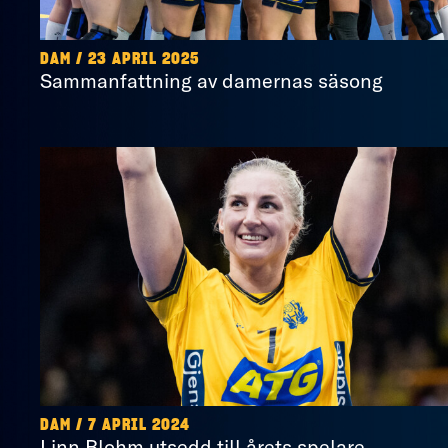
DAM / 23 APRIL 2025
Sammanfattning av damernas säsong
DAM / 7 APRIL 2024
Linn Blohm utsedd till årets spelare