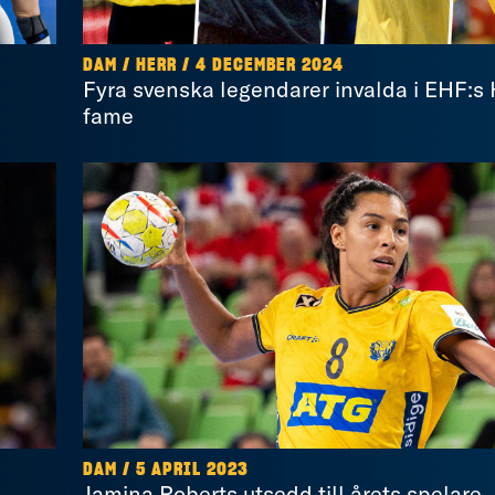
DAM / HERR / 4 DECEMBER 2024
Fyra svenska legendarer invalda i EHF:s 
fame
DAM / 5 APRIL 2023
Jamina Roberts utsedd till årets spelare