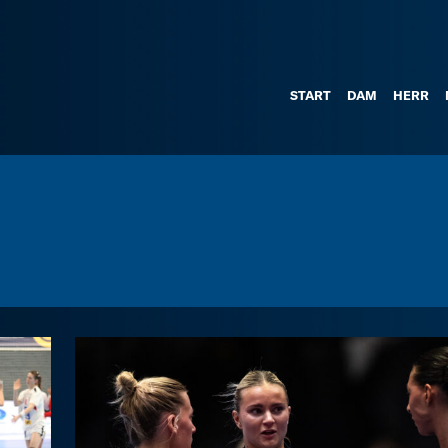
START
DAM
HERR