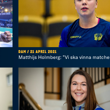
DAM / 21 APRIL 2021
Matthijs Holmberg: ”Vi ska vinna matche