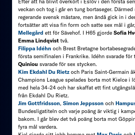
Efter att ha blivit överkört i Eslöv i den första
veckan och tog i går en tung bortaseger. Därmed st
regerande svensk mästare, men ändå gick in i d
fortsätter att visa fin form och satte sex mål i g
Mellegård
ett för Sävehof. I H65 gjorde
Sofia Hv
Emma Lindqvist
två.
Filippa Idéhn
och Brest Bretagne bortabesegra
första semifinalen i Frankrike. Idéhn svarade fö
Quiniou
svarade för sex stycken.
Kim Ekdahl Du Rietz
och Paris Saint-Germain åkt
Champions League spelades borta mot Kielce i 
med hela 34–24 och har skaffat ett fint utgångslä
från Ekdahl Du Rietz.
Jim Gottfridsson
,
Simon Jeppsson
och
Hampu
Bundesligatiteln och varje poäng är viktig i kamp
bakom. I går blev det två poäng borta mot Göppi
fyra mål vardera.
Kiel gjorde sitt jobb hemma mot
Max Darjs
och