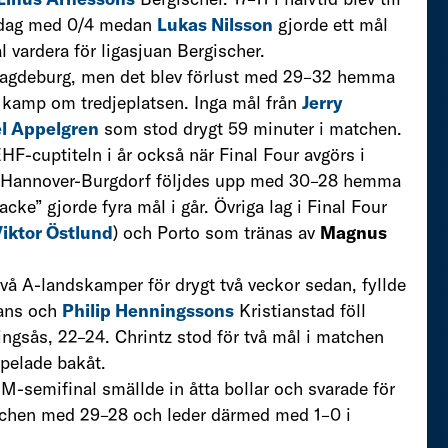
 dag med 0/4 medan
Lukas Nilsson
gjorde ett mål
 vardera för ligasjuan Bergischer.
 Magdeburg, men det blev förlust med 29–32 hemma
 kamp om tredjeplatsen. Inga mål från
Jerry
l Appelgren
som stod drygt 59 minuter i matchen.
F-cuptiteln i år också när Final Four avgörs i
ot Hannover-Burgdorf följdes upp med 30–28 hemma
cke” gjorde fyra mål i går. Övriga lag i Final Four
iktor Östlund
) och Porto som tränas av
Magnus
 två A-landskamper för drygt två veckor sedan, fyllde
Hans och
Philip Henningssons
Kristianstad föll
ngsås, 22–24. Chrintz stod för två mål i matchen
pelade bakåt.
M-semifinal smällde in åtta bollar och svarade för
chen med 29–28 och leder därmed med 1–0 i