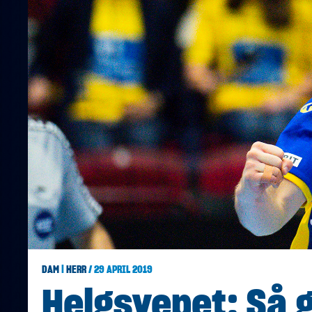
DAM
|
HERR
/ 29 APRIL 2019
Helgsvepet: Så g