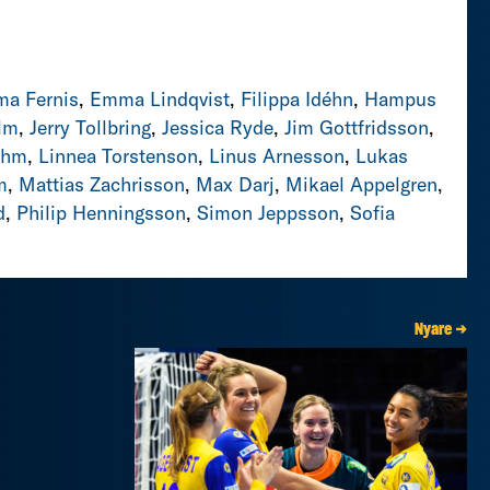
a Fernis
,
Emma Lindqvist
,
Filippa Idéhn
,
Hampus
lm
,
Jerry Tollbring
,
Jessica Ryde
,
Jim Gottfridsson
,
ohm
,
Linnea Torstenson
,
Linus Arnesson
,
Lukas
m
,
Mattias Zachrisson
,
Max Darj
,
Mikael Appelgren
,
d
,
Philip Henningsson
,
Simon Jeppsson
,
Sofia
Nyare →