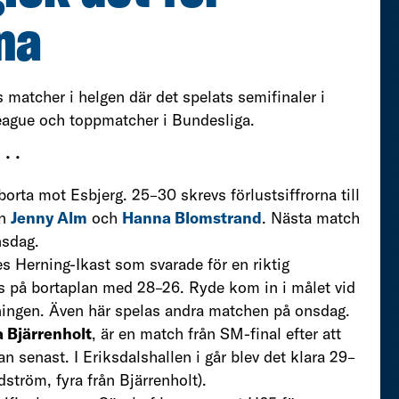
na
matcher i helgen där det spelats semifinaler i
eague och toppmatcher i Bundesliga.
• • •
orta mot Esbjerg. 25–30 skrevs förlustsiffrorna till
ån
Jenny Alm
och
Hanna Blomstrand
. Nästa match
nsdag.
 Herning-Ikast som svarade för en riktig
s på bortaplan med 28–26. Ryde kom in i målet vid
dningen. Även här spelas andra matchen på onsdag.
 Bjärrenholt
, är en match från SM-final efter att
an senast. I Eriksdalshallen i går blev det klara 29–
ström, fyra från Bjärrenholt).