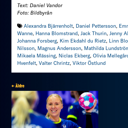
Text: Daniel Vandor
Foto: Bildbyrån
Alexandra Bjärrenholt
,
Daniel Pettersson
,
Emm
Wanne
,
Hanna Blomstrand
,
Jack Thurin
,
Jenny A
Johanna Forsberg
,
Kim Ekdahl du Rietz
,
Linn Bl
Nilsson
,
Magnus Andersson
,
Mathilda Lundströ
Mikaela Mässing
,
Niclas Ekberg
,
Olivia Mellegår
Hvenfelt
,
Valter Chrintz
,
Viktor Östlund
← Äldre